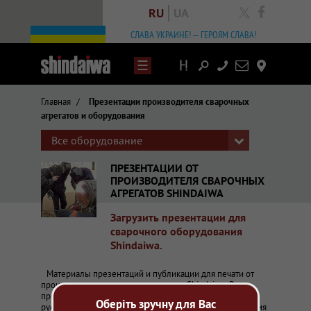
RU
UA
facebook
СЛАВА УКРАИНЕ! – ГЕРОЯМ СЛАВА!
Написать
Контакты
письмо
Главная
/
Презентации производителя сварочных
агрегатов и оборудования
Все оборудование
ПРЕЗЕНТАЦИИ ОТ
ПРОИЗВОДИТЕЛЯ СВАРОЧНЫХ
АГРЕГАТОВ SHINDAIWA
Загрузить презентации для
сварочного оборудования
Shindaiwa.
Материалы презентаций и публикации для печати от
производителя сварочных агрегатов Shindaiwa. Все
представленные проспекты и буклеты переведены на
Оберіть зручну для Вас
русский язык и выложены для свободного ознакомления