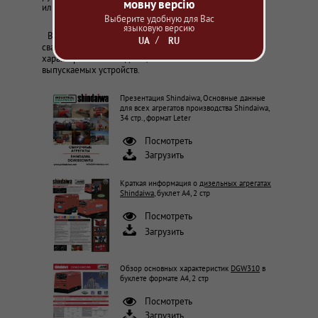
мовну версію
или скачивания. Формат файлов PDF.
Выберите удобную для Вас
языковую версию
В презентационных публикациях производитель
UA
RU
сварочных агрегатов обозначил основные
характеристики и выдающиеся особенности
выпускаемых устройств.
Презентация Shindaiwa, Основные данные
для всех агрегатов производства Shindaiwa,
34 стр., формат Leter
Посмотреть
Загрузить
Краткая информация о
дизельных агрегатах
Shindaiwa
, буклет А4, 2 стр
Посмотреть
Загрузить
Обзор основных характеристик
DGW310
в
буклете формате А4, 2 стр
Посмотреть
Загрузить