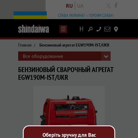
RU
UA
facebook
СЛАВА УКРАИНЕ! – ГЕРОЯМ СЛАВА!
Написать
Контакты
письмо
Главная
/
Бензиновый агрегат EGW190M-IST/UKR
Все оборудование
БЕНЗИНОВЫЙ СВАРОЧНЫЙ АГРЕГАТ
EGW190M-IST/UKR
Оберіть зручну для Вас