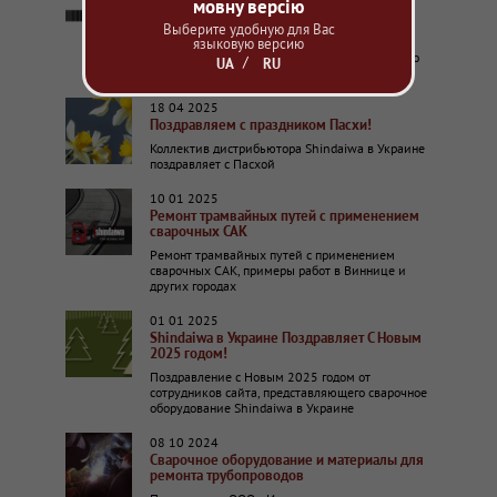
генератор с аппаратом – что выбрать?
мовну версію
Выезды на объекты, не имеющие подвода
Выберите удобную для Вас
электричества, приводят к дилемме: Что
языковую версию
выбрать – сварочный агрегат или генератор со
UA
RU
сварочным аппаратом?
18 04 2025
Поздравляем с праздником Пасхи!
Коллектив дистрибьютора Shindaiwa в Украине
поздравляет с Пасхой
10 01 2025
Ремонт трамвайных путей с применением
сварочных САК
Ремонт трамвайных путей с применением
сварочных САК, примеры работ в Виннице и
других городах
01 01 2025
Shindaiwa в Украине Поздравляет С Новым
2025 годом!
Поздравление с Новым 2025 годом от
сотрудников сайта, представляющего сварочное
оборудование Shindaiwa в Украине
08 10 2024
Сварочное оборудование и материалы для
ремонта трубопроводов