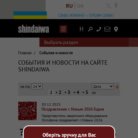
RU
UA
facebook
СЛАВА УКРАИНЕ! – ГЕРОЯМ СЛАВА!
Написать
Контакты
письмо
Выбрать раздел
Главная
/
События и новости
СОБЫТИЯ И НОВОСТИ НА САЙТЕ
SHINDAIWA
↡
››
1
2
3
4
5
30 12 2025
Поздравление с Новым 2026 Годом
Представитель сварочного оборудования
Shindaiwa поздравляет с Новым 2026
22 04 2025
Оберіть зручну для Вас
Сварочные работы на выезде: агрегат или