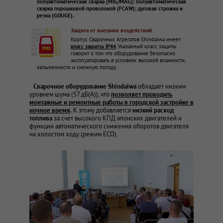
полуавтоматическая сварка (MIG/MAG); полуавтоматическая
сварка порошковой проволокой (FCAW); дуговая строжка и
резка (GOUGE).
Защита от внешних воздействий
Корпус Сварочных Агрегатов Shindaiwa имеет
класс защиты IP44
. Указанный класс защиты
говорит о том что оборудование безопасно
эксплуатировать в условиях высокой влажности,
запыленности и снежную погоду.
Сварочное оборудование Shindaiwa
обладает низким
уровнем шума (57 дБ(А)), что
позволяет проводить
монтажные и ремонтные работы в городской застройке в
ночное время
.
К этому добавляется
низкий расход
топлива
за счет высокого КПД японских двигателей и
функции автоматического снижения оборотов двигателя
на холостом ходу (режим ECO).