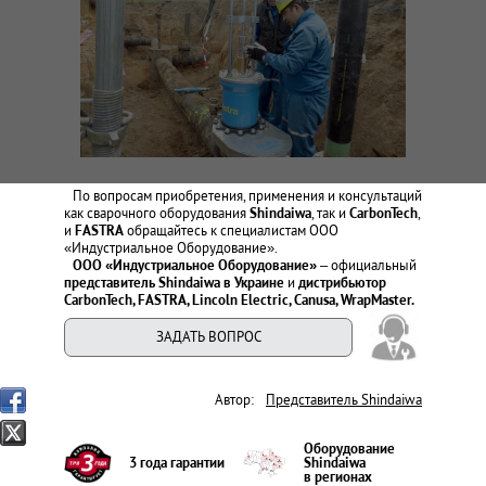
По вопросам приобретения, применения и консультаций
как сварочного оборудования
Shindaiwa
, так и
CarbonTech
,
и
FASTRA
обращайтесь к специалистам ООО
«Индустриальное Оборудование».
ООО «Индустриальное Оборудование»
– официальный
представитель Shindaiwa в Украине
и
дистрибьютор
CarbonTech, FASTRA, Lincoln Electric, Canusa, WrapMaster.
ЗАДАТЬ ВОПРОС
Автор:
Представитель Shindaiwa
Оборудование
3 года гарантии
Shindaiwa
в регионах