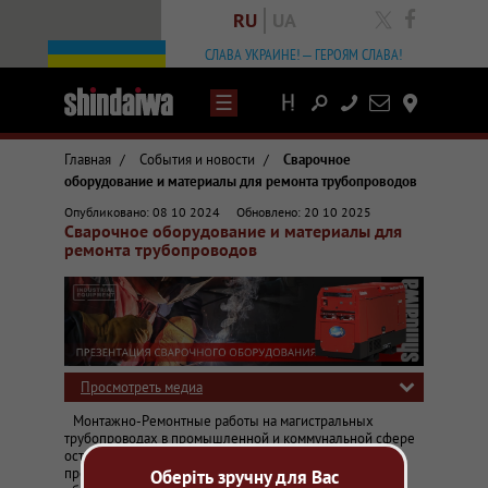
RU
UA
facebook
СЛАВА УКРАИНЕ! – ГЕРОЯМ СЛАВА!
Написать
Контакты
письмо
Главная
/
События и новости
/
Сварочное
оборудование и материалы для ремонта трубопроводов
Статьи и обзоры о сварочном оборудовании
Опубликовано: 08 10 2024
Обновлено: 20 10 2025
Представитель Shindaiwa
Сварочное оборудование и материалы для
Презентация ООО «Индустриальное Оборудование» для представи
ремонта трубопроводов
Просмотреть медиа
Монтажно-Ремонтные работы на магистральных
трубопроводах в промышленной и коммунальной сфере
остается одной из насущных задач для многих
предприятий Украины. Оперативность и автономность
Оберіть зручну для Вас