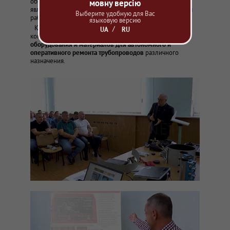
оборудования при проведении ремонта и монтажа
мовну версію
являются одними из обязательных условий проведения
Выберите удобную для Вас
работ.
языковую версию
Компания
ООО «Индустриальное Оборудование»
в
UA
RU
конце сентября 2024 г
провела презентацию
оборудования и материалов для автономного и
оперативного ремонта трубопроводов
различного
назначения.