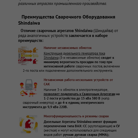
различных отраслях промышленного производства.
Преимущества Сварочного Оборудования
Shindaiwa
Отличие сварочных агрегатов Shindaiwa
(Шиндайва) от
ряда аналогичных устройств
заключается в наборе
преимуществ:
Наличие независимых обмоток
Конструкция дизельного генератора тока
Shindaiwa
(3-и независимые обмотки)
сводит к
минимуму вероятность просадки по току при
интенсивной работе
сварочных постов, включении
2-го поста или подключении дополнительного инструмента.
Независимая работа нескольких устройств от
САК
Наличие 3-х обмоток в электрогенераторе,
позволяет подключать к Сварочным Агрегатам
на
1-2 поста устройства до 15 кВа 380 В
(напр.
сварочный инвертор) и
до 4-х единиц электрического
инструмента до 9,9 кВа 220В.
Многофункциональность и режимы сварки
Дизельные Агрегаты Shindaiwa имеют функцию
переключения типа ВАХ: СС
(крутопадающая)
и CV
(жесткая) и могут использоваться для следующих
видов работ:
ручная дуговая сварка (MMA);