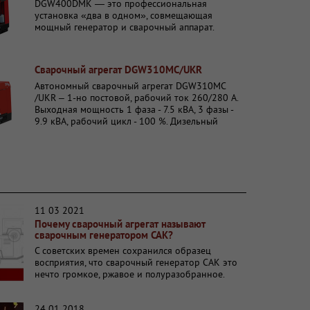
DGW400DMK — это профессиональная
установка «два в одном», совмещающая
мощный генератор и сварочный аппарат.
Агрегат обеспечивает стабильную независимую
работу двух сварочных постов. Выходная
мощность генератора: 12.0 кВА (3-фазное
Сварочный агрегат DGW310MC/UKR
подключение) и 9.6 кВА (1-фазное
подключение). Рабочий цикл — ПВ100% в
Автономный сварочный агрегат DGW310МС
двухпостовом режиме, что гарантирует
/UKR – 1-но постовой, рабочий ток 260/280 А.
надёжную работу даже при длительных
Выходная мощность 1 фаза - 7.5 кВА, 3 фазы -
нагрузках. DGW400DMK /UKR рассчитан на
9.9 кВА, рабочий цикл - 100 %. Дизельный
сложные условия работы в строительстве,
агрегат представляет собой компактное и
монтаже магистральных трубопроводов,
надежное решение для выполнения ремонта и
мостостроении и других отраслях, где
монтажа в полевых условиях. Аппарат
требуются автономность, интенсивность и
обеспечивает быстрое развертывание
стабильность сварки. Японское качество делает
сварочного поста в условиях отсутствия
этот дизельный агрегат с функциями
стационарного энергоснабжения.
генератора оптимальным решением для задач,
11 03 2021
где важны производительность, надёжность и
Почему сварочный агрегат называют
экономичность.
сварочным генератором САК?
С советских времен сохранился образец
восприятия, что сварочный генератор САК это
нечто громкое, ржавое и полуразобранное.
24 01 2018