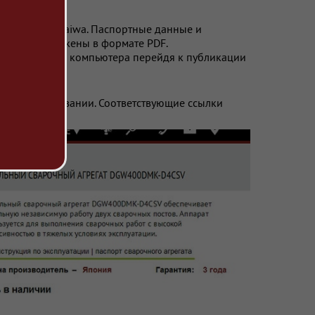
егатов Shindaiwa. Паспортные данные и
DGW400 выложены в формате PDF.
ый диск своего компьютера перейдя к публикации
ц об оборудовании. Соответствующие ссылки
сунке ниже.