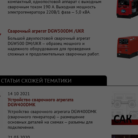
компактный, однопостовой аппарат с выходным
сварочным током 190 А. Выходная мощность
электрогенератора 220В/1 фаза – 5,0 кВА.
Устройство представляет собой компактное,
надежное решение для оперативного
выполнения сварочных работ в полевых
Сварочный агрегат DGW500DM /UKR
условиях в труднодоступных местах.
Большой двухпостовой сварочный агрегат
DGW500 DM/UKR – образец мощного и
надежного оборудования для проведения
сложных и продолжительных сварочных работ.
Номинальный ток 480 A – 1 пост и 250 А – 2
поста. Выходная мощность: 9.9 кВА – 1 фаза и
15.0 кВА – 3 фазы. Рабочий цикл 2 поста – 100
%. Мобильный и энергонезависимый за счет
дизельного электрогенератора, встроенного в
 СТАТЬИ СХОЖЕЙ ТЕМАТИКИ
аппарат.
14 10 2021
Устройство сварочного агрегата
DGW400DMK
Устройство сварочного агрегата DGW400DMK
(сварочного генератора) – размещение
основных деталей на схемах – разъемы для
подключения.
21 03 2020