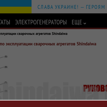
СЛАВА УКРАИНЕ! – ГЕРОЯМ
ГАТЫ
ЭЛЕКТРОГЕНЕРАТОРЫ
EЩЕ
сплуатации сварочных агрегатов Shindaiwa
по эксплуатации сварочных агрегатов Shindaiwa
ния из Японии
луатации дизельных агрегатов Shindaiwa. Паспортные данные и ин