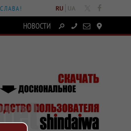
 СЛАВА!
facebook
RU
UA
НОВОСТИ
Написать
Контакты
письмо
струкции выложены в формате PDF