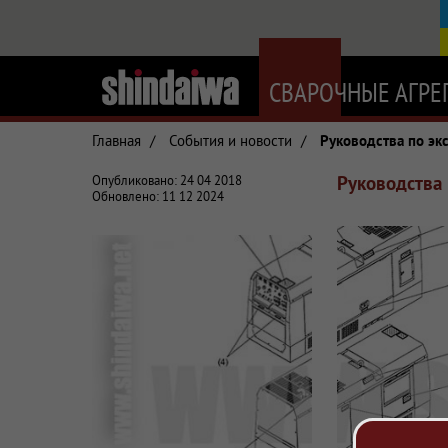
СВАРОЧНЫЕ АГРЕ
Главная
/
События и новости
/
Руководства по эк
Руководства 
Статьи и обзоры о сварочном оборудовании
Опубликовано: 24 04 2018
Обновлено: 11 12 2024
Shindaiwa в Украине, поставки сварочного оборудова
На сайте размещены подробные руководства по эксп