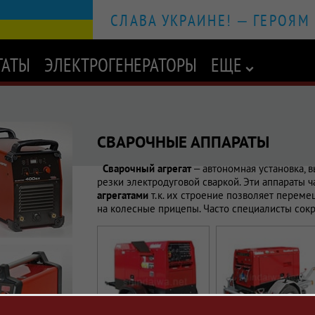
СЛАВА УКРАИНЕ! – ГЕРОЯМ
ГАТЫ
ЭЛЕКТРОГЕНЕРАТОРЫ
EЩЕ
ик сварочных определений и терминов - Shindaiwa
СВАРОЧНЫЕ АППАРАТЫ
 в Украине
рочных аппаратов. Достоинства и недостатки разных типов сварочны
Сварочный агрегат
– автономная установка, 
резки электродуговой сваркой. Эти аппараты 
агрегатами
т.к. их строение позволяет переме
на колесные прицепы. Часто специалисты сокр