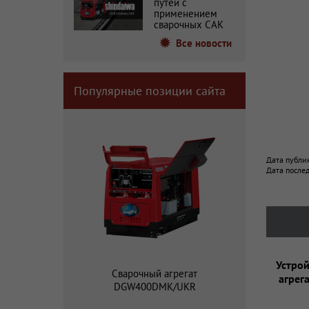
путей с
применением
сварочных САК
Все новости
Популярные позиции сайта
Дата публи
Дата после
Устрой
Сварочный агрегат
агрег
DGW400DMK/UKR