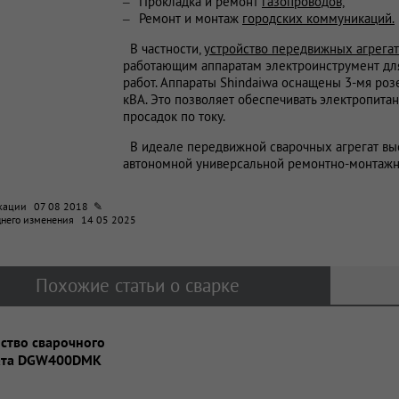
Прокладка и ремонт
газопроводов,
Ремонт и монтаж
городских коммуникаций.
В частности,
устройство передвижных агрегат
работающим аппаратам электроинструмент дл
работ. Аппараты Shindaiwa оснащены 3-мя ро
кВА. Это позволяет обеспечивать электропит
просадок по току.
В идеале передвижной сварочных агрегат вы
автономной универсальной ремонтно-монтажн
кации
07 08 2018 ✎
днего изменения
14 05 2025
Похожие статьи о сварке
ство сварочного
ата DGW400DMK