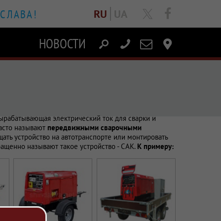
 СЛАВА!
facebook
RU
UA
НОВОСТИ
Написать
Контакты
письмо
х аппаратов.
вырабатывающая электрический ток для сварки и
часто называют
передвижными сварочными
щать устройство на автотранспорте или монтировать
ащенно называют такое устройство - САК.
К примеру: