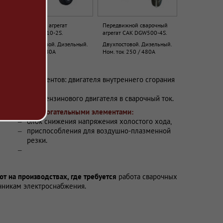
Сварочный агрегат
Передвижной сварочный
САК DGW310-2S.
агрегат САК DGW500-4S.
й.
Однопостовой. Дизельный.
Двухпостовой. Дизельный.
Ном. ток 280А
Ном. ток 250 / 480А
сновных элементов: двигателя внутреннего сгорания
ка.
льного или бензинового двигателя в сварочный ток.
нащены вспомогательными элементами:
блок снижения напряжения холостого хода,
приспособления для воздушно-плазменной
резки.
 на производствах, где требуется
работа сварочных
чникам электроснабжения.