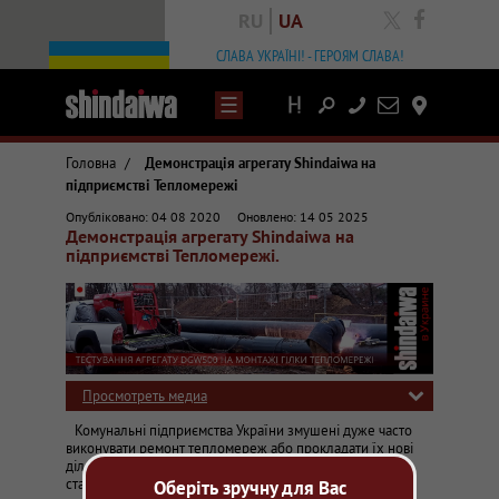
RU
UA
facebook
СЛАВА УКРАЇНІ! - ГЕРОЯМ СЛАВА!
Написати
Контакты
лист
Головна
/
Демонстрація агрегату Shindaiwa на
підприємстві Тепломережі
Статті та огляди про зварювальне обладнання
Опубліковано: 04 08 2020
Оновлено: 14 05 2025
Вадим Носовський
Демонстрація агрегату Shindaiwa на
Безкоштовне експлуатаційне тестування зварювального обладнання н
підприємстві Тепломережі.
Просмотреть медиа
Комунальні підприємства України змушені дуже часто
виконувати ремонт тепломереж або прокладати їх нові
ділянки. Такий стан справ зумовлений показниками
статистики. Наприклад, за інформацією РБК-Україна
Оберіть зручну для Вас