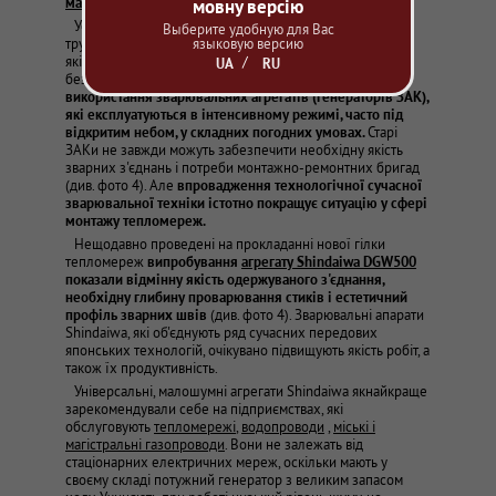
магістральні тепломережі України зношені на 70%
.
мовну версію
Усунення свищів, проривів, заміну аварійних ділянок
Выберите удобную для Вас
языковую версию
трубопроводів необхідно виконувати у стислі терміни і
якісно, щоб забезпечення теплом і гарячою водою було
UA
RU
безперебійним.
Виконання таких робіт вимагає
використання зварювальних агрегатів (генераторів ЗАК),
які експлуатуються в інтенсивному режимі, часто під
відкритим небом, у складних погодних умовах.
Старі
ЗАКи не завжди можуть забезпечити необхідну якість
зварних з'єднань і потреби монтажно-ремонтних бригад
(див. фото 4). Але
впровадження технологічної сучасної
зварювальної техніки істотно покращує ситуацію у сфері
монтажу тепломереж.
Нещодавно проведені на прокладанні нової гілки
тепломереж
випробування
агрегату Shindaiwa DGW500
показали відмінну якість одержуваного з'єднання,
необхідну глибину проварювання стиків і естетичний
профіль зварних швів
(див. фото 4). Зварювальні апарати
Shindaiwa, які об'єднують ряд сучасних передових
японських технологій, очікувано підвищують якість робіт, а
також їх продуктивність.
Універсальні, малошумні агрегати Shindaiwa якнайкраще
зарекомендували себе на підприємствах, які
обслуговують
тепломережі
,
водопроводи
,
міські і
магістральні газопроводи
. Вони не залежать від
стаціонарних електричних мереж, оскільки мають у
своєму складі потужний генератор з великим запасом