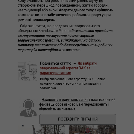
ходу. Учиняють при роботі низький рівень шуму,
не
створюючи перешкод повсякденному життю городян
,
навіть увечері або вночі.
Апарати даного типу вирішують
комплекс питань забезпечення робочого процесу при
ремонті тепломереж.
Слід зазначити, що представник зварювального
обладнання Shindaiwa в Україні
безкоштовно проводить
експлуатаційне тестування і демонстрацію
зварювальних агрегатів, виїжджаючи на ділянки
монтажу тепломереж або безпосередньо на виробничу
територію потенційного замовника.
Подивіться статтю –
Як вибрати
зварювальний агрегат ЗАК за
характеристиками
Вибір зварювального агрегату ЗАК – опис
основних характеристик з прикладами
Shindaiwa.
Надішліть в один клік запит
, і наш технічний
фахівець обов'язково Вам передзвонить і
відповість на питання.
ПОСТАВИТИ ПИТАННЯ