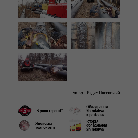
Автор:
Вадим Носовський
Обладнання
3 роки гарантії
Shindaiwa
в регіонах
Історія
Японська
обладнання
технологія
Shindaiwa