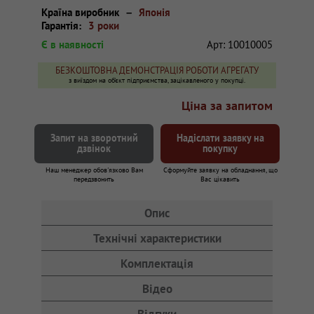
Країна виробник
Японія
Гарантія:
3 роки
Є в наявності
Арт:
10010005
БЕЗКОШТОВНА ДЕМОНСТРАЦІЯ РОБОТИ АГРЕГАТУ
з виїздом на об'єкт підприємства, зацікавленого у покупці.
Ціна за запитом
Запит на зворотний
Надіслати заявку на
дзвінок
покупку
Наш менеджер обов'язково Вам
Сформуйте заявку на обладнання, що
передзвонить
Вас цікавить
Опис
Технічні характеристики
Комплектація
Відео
Відгуки