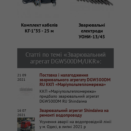
Комплект кабелів
Зварювальні
КГ-1*35 - 25 м
електроди
УОНИ-13/45
Статті по темі «Зварювальний
агрегат DGW500DM/UKR»:
Поставка і налагодження
21 09
зварювального агрегату DGW500DM
2021
RU ККП «Маріупольтепломережа»
ККП «Маріупольтепломережа»
придбало зварювальний агрегат
DGW500DM RU Shindaiwa
Зварювальний агрегат Shindaiwa на
16 07
ремонті водопроводу
2021
Усунення аварії на водопровідній лінії
у м. Одесі, в липні 2021 р