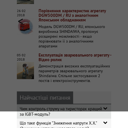
Порівняння характеристик агрегату
26 02
DGW500DM / RU з аналогічним
2018
Японським обладнанням
Модель DGW500DM / RU, японського
виробника SHINDAIWA, пропонує
розширені можливості - якщо
порівнювати її з аналогічними
апаратами
Експлуатація зварювального агрегату -
05 02
Відео ролик
2018
Демонстрація високих експлуатаційних
параметрів зварювального агрегату
Shindaiwa. Спільне застосування 2
постів і електроінструментів.
Найчастіші питання
Чим контроль струму на тиристорах кращий
за IGBT-модуль?
Що таке функція "Зниження напруги Х.Х."