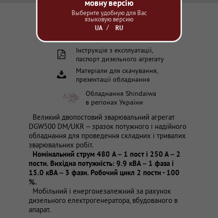
мовну версію
Выберите удобную для Вас
языковую версию
UA
RU
Інструкція з експлуатації,
паспорт дизельного агрегату
Матеріали для скачування,
презентації обладнання
Обладнання
Shindaiwa
в регіонах України
Великий двопостовий зварювальний агрегат
DGW500 DM/UKR – зразок потужного і надійного
обладнання для проведення складних і тривалих
зварювальних робіт.
Номінальний струм 480 A – 1 пост і 250 А – 2
пости. Вихідна потужність: 9.9 кВА – 1 фаза і
15.0 кВА – 3 фази. Робочий цикл 2 пости - 100
%.
Мобільний і енергонезалежний за рахунок
дизельного електрогенератора, вбудованого в
апарат.