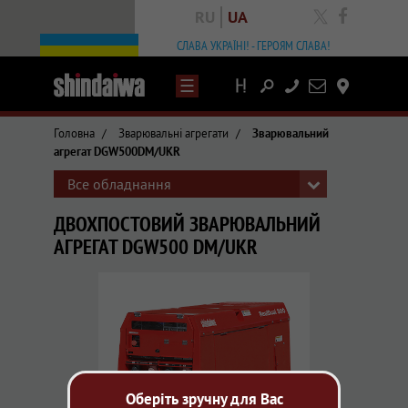
RU
UA
facebook
СЛАВА УКРАЇНІ! - ГЕРОЯМ СЛАВА!
Написати
Контакты
лист
Головна
/
Зварювальні агрегати
/
Зварювальний
агрегат DGW500DM/UKR
Все обладнання
ДВОХПОСТОВИЙ ЗВАРЮВАЛЬНИЙ
АГРЕГАТ DGW500 DM/UKR
Оберіть зручну для Вас