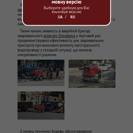
мовну версію
Завдяки хорошій організації робіт і застосуванню
Выберите удобную для Вас
зварювального агрегату DGW400 DMK— D4CSV
[1]
языковую версию
наслідки аварії, що сталася на магістральній гілці
UA
RU
водопроводу в Одесі, на вул. М'ясоїдівській, були усунені у
найкоротші терміни.
Таким чином, наявність в аварійній бригаді
зварювального
агрегату Shindaiwa
у черговий раз
продемонструвало ефективність цих зварювальних
пристроїв при виконанні ремонту магістрального
водопроводу у складній ситуації, що вимагає
оперативності рішення.
З питань технічної будови, обслуговування