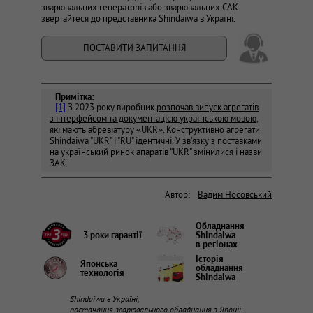
зварювальних генераторів або зварювальних САК
звертайтеся до представника Shindaiwa в Україні.
ПОСТАВИТИ ЗАПИТАННЯ
Примітка:
[1]
З 2023 року виробник
розпочав випуск агрегатів
з інтерфейсом та документацією українською мовою,
які мають абревіатуру «UKR». Конструктивно агрегати
Shindaiwa "UKR" і "RU" ідентичні. У зв'язку з поставками
на український ринок апаратів "UKR" змінилися і назви
ЗАК.
Автор:
Вадим Носовський
Обладнання
3 роки гарантії
Shindaiwa
в регіонах
Історія
Японська
обладнання
технологія
Shindaiwa
Shindaiwa в Україні,
постачання зварювального обладнання з Японії.