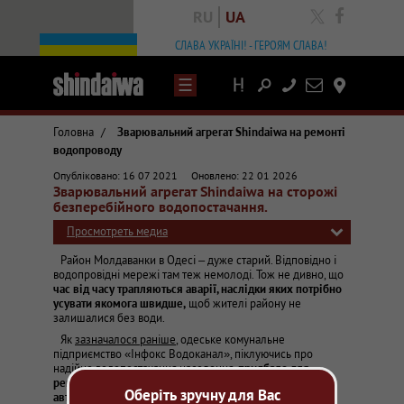
RU
UA
facebook
СЛАВА УКРАЇНІ! - ГЕРОЯМ СЛАВА!
Написати
Контакты
лист
Головна
/
Зварювальний агрегат Shindaiwa на ремонті
водопроводу
Статті та огляди про зварювальне обладнання
Опубліковано: 16 07 2021
Оновлено: 22 01 2026
Зварювальний агрегат Shindaiwa на сторожі
Вадим Носовський
Усунення аварії на водопровідній лінії у м. Одесі, в липні 2021 р
безперебійного водопостачання.
Просмотреть медиа
Район Молдаванки в Одесі – дуже старий. Відповідно і
водопровідні мережі там теж немолоді. Тож не дивно, що
час від часу трапляються аварії, наслідки яких потрібно
усувати якомога швидше,
щоб жителі району не
залишалися без води.
Як
зазначалося раніше
, одеське комунальне
підприємство «Інфокс Водоканал», піклуючись про
надійне водопостачання населення,
придбало для
ремонтно-зварювальних робіт сучасні японські
Оберіть зручну для Вас
автономні апарати Shindaiwa DGW400 DMK.