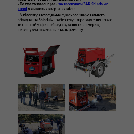
«Полтаватеплоенерго»
застосовувати ЗАК Shindaiwa
вночі
у житлових кварталах міста.
У підсумку застосування сучасного зварювального
обладнання Shindaiwa забезпечує впровадження нових
технологій у сфері обслуговування тепломереж,
підвищуючи швидкість і якість ремонту.