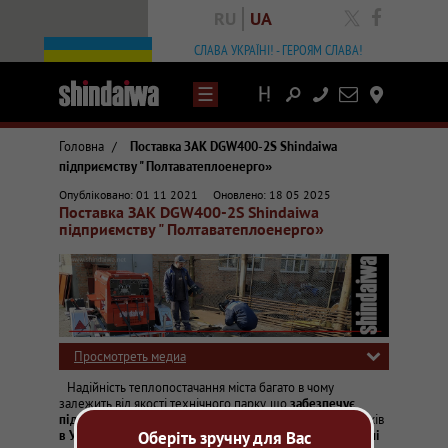
RU
UA
facebook
СЛАВА УКРАЇНІ! - ГЕРОЯМ СЛАВА!
Написати
Контакты
лист
Головна
/
Поставка ЗАК DGW400-2S Shindaiwa
підприємству " Полтаватеплоенерго»
Статті та огляди про зварювальне обладнання
Опубліковано: 01 11 2021
Оновлено: 18 05 2025
Shindaiwa в Україні, постачання зварювального обладнання з Японії
Поставка ЗАК DGW400-2S Shindaiwa
Комунальне підприємство "Полтаватеплоенерго", після проведення 
підприємству " Полтаватеплоенерго»
Просмотреть медиа
Надійність теплопостачання міста багато в чому
залежить від якості технічного парку, що
забезпечує
підтримку в робочому стані тепломереж.
Останні 5 років
Оберіть зручну для Вас
в Україні користуються популярністю надійні та потужні