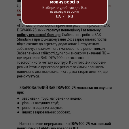
мовну версію
японські зварювальні агрегати Shindaiwa (Шиндайва).
).
Дизельні ЗАК цієї торгової марки створені
для виконання
Выберите удобную для Вас
складних зварювальних робіт за несприятливих
языковую версию
погодних умов при повній автономності.
UA
RU
Тому в жовтні 2021 р. керівництво КП
«Полтаватеплоенерго» прийняло рішення придбати ЗАК
DGW400-2S, який
гарантує повноцінну і автономну
роботу ремонтної бригади
. Стабільність роботи ЗАК
Shindaiwa при функціонуванні 2-х зварювальних постів і
підключених до агрегату додаткових інструментах
забезпечує незалежність і маневреність ремонтникам.
Забезпечення стійкості дуги при високому значенні ПВ –
ще один плюс ЗАК DGW400 при зварюванні
товстостінного металу або труб. Крім того 2-х постовий
режим істотно прискорює ремонт, оскільки працюють
одночасно два зварювальника з двох сторін ділянки, що
ремонтується.
ЗВАРЮВАЛЬНИЙ ЗАК DGW400-2S можна застосовувати
при:
зварюванні труб, наповнених водою;
різання чавунних труб;
ремонті водяних засувок;
інших зварювальних роботах.
Нарівні з вище перерахованим
DGW400-2S має низький
поріг шуму 57 дБ(А), що дозволяє КП