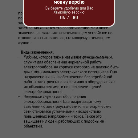
мовну версію
соединение элементов
Выберите удобную для Вас
электрических машин, аппаратов,
языковую версию
приборов и т.п. с землей с целью защиты людей от
UA
RU
поражения электрическим током или защиты
электроприборов. Основным показателем качества
заземления является его сопротивление. Чем ниже
значение напряжения на заземляющем устройстве по
отношению к напряжению, стекающему в землю, тем
лучше.
Виды заземления.
Рабочее
, которое также называют
функциональным
,
служит для обеспечения нормальной работы
электроприбора, на корпусе которого не должно быть
даже минимального электрического потенциала. Оно
направлено лишь на обеспечение бесперебойной
работы электроустановок или иного оборудования в
их обычном режиме, и не преследует целей
электробезопасности.
Защитное
служит для обеспечения
электробезопасности. Благодаря защитному
заземлению электроустановки или электрические
сети становятся устойчивыми к воздействию
повышенных напряжений и токов. Также это
защищает и людей, работающих с подобными
объектами.