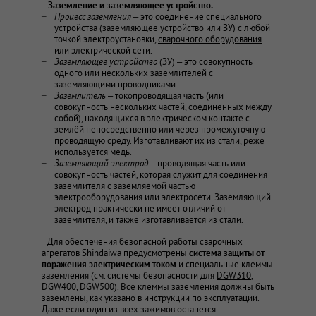
Заземление и заземляющее устройство.
Процесс заземления
– это соединение специального
устройства (заземляющее устройство или ЗУ) с любой
точкой электроустановки,
сварочного оборудования
или электрической сети.
Заземляющее устройство
(ЗУ) – это совокупность
одного или нескольких заземлителей с
заземляющими проводниками.
Заземлитель
– токопроводящая часть (или
совокупность нескольких частей, соединенных между
собой), находящихся в электрическом контакте с
землёй непосредственно или через промежуточную
проводящую среду. Изготавливают их из стали, реже
используется медь.
Заземляющий электрод
– проводящая часть или
совокупность частей, которая служит для соединения
заземлителя с заземляемой частью
электрооборудования или электросети. Заземляющий
электрод практически не имеет отличий от
заземлителя, и также изготавливается из стали.
Для обеспечения безопасной работы сварочных
агрегатов Shindaiwa предусмотрены
система защиты от
поражения электрическим током
и специальные клеммы
заземления (см. системы безопасности для
DGW310
,
DGW400
,
DGW500
). Все клеммы заземления должны быть
заземлены, как указано в инструкции по эксплуатации.
Даже если один из всех зажимов останется