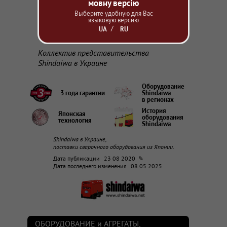
мовну версію
достойным делам!
Выберите удобную для Вас
Желаем мира, радости, тепла и новых
языковую версию
достижений в вашей жизни.
UA
RU
Коллектив представительства
Shindaiwa в Украине
Оборудование
3 года гарантии
Shindaiwa
в регионах
История
Японская
оборудования
технология
Shindaiwa
Shindaiwa в Украине,
поставки сварочного оборудования из Японии.
Дата публикации
23 08 2020 ✎
Дата последнего изменения
08 05 2025
ОБОРУДОВАНИЕ и АГРЕГАТЫ,