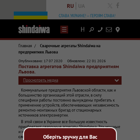
RU
UA
facebook
СЛАВА УКРАИНЕ! – ГЕРОЯМ СЛАВА!
Написать
Контакты
письмо
Главная
/
Сварочные агрегаты Shindaiwa на
предприятиях Львова
Статьи и обзоры о сварочном оборудовании
Опубликовано: 17 07 2020
Обновлено: 22 01 2026
Вадим Носовский
Поставка агрегатов Shindaiwa предприятиям
Поставка сварочных агрегатов Shindaiwa предприятиям Львова. Хар
Львова.
Просмотреть медиа
Коммунальные предприятия Львовской области, как и
большинство организаций этой отрасли, в силу
специфики работы постоянно вынуждены прибегать к
применению устройств, обеспечивающих независимость
ремонтно-монтажных бригад от стационарных
источников электроэнергии.
В этой связи в Украине все большую известность
приобретают сварочные агрегаты Shindaiwa. Эти мощные
и надежные установки
пригодны для выполнения
Оберіть зручну для Вас
сложных сварочных работ при неблагоприятных