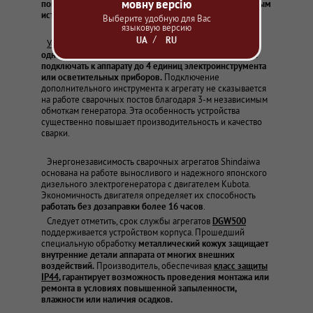
мовну версію
погодных условиях и отсутствии доступа к стационарным
источникам электрообеспечения.
Выберите удобную для Вас
языковую версию
UA
RU
Устройство генератора
Shindaiwa
позволяет
одновременно с выполнением сварки двумя постами
подключать к аппарату до 4 единиц электроинструмента
или осветительных приборов.
Подключение
дополнительного инструмента к агрегату не сказывается
на работе сварочных постов благодаря 3-м независимым
обмоткам генератора. Эта особенность устройства
существенно повышает производительность и качество
сварки.
Энергонезависимость сварочных агрегатов Shindaiwa
основана на работе выносливого и надежного японского
дизельного электрогенератора с двигателем Kubota.
Экономичность двигателя определяет их способность
работать без дозаправки более 16 часов
.
Следует отметить, срок службы агрегатов
DGW500
поддерживается устройством корпуса. Прошедший
специальную обработку
металлический кожух защищает
внутренние детали аппарата от многих внешних
воздействий.
Производитель, обеспечивая
класс защиты
IP44
, гарантирует возможность проведения монтажа или
ремонта в условиях повышенной запыленности,
влажности или наличия осадков.