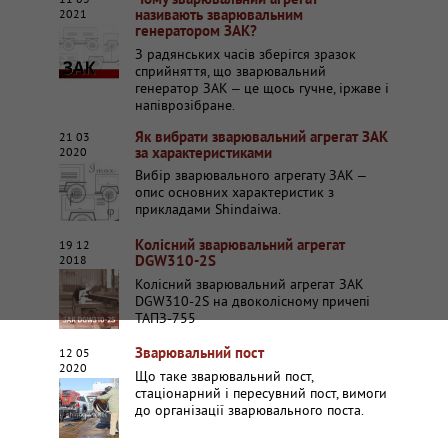
називають зварювальним
2021
генератором ЗАК?
З радянських часів зберігся зразок
сприйняття, що зварювальний
генератор ЗАК – це щось гучне, іржаве і
напіврозібране.
Як вибрати зварювальний агрегат ЗАК
21 03
за характеристиками
2020
Вибір зварювального агрегату ЗАК –
опис основних характеристик з
прикладами Shindaiwa.
Колісний зварювальний агрегат
19 12
DGW310-2S
2018
Колісний зварювальний агрегат ЗАК
DGW310-2S на двоколісному причепі
ТАПЗ-755
Зварювальний пост
12 05
2020
Що таке зварювальний пост,
стаціонарний і пересувний пост, вимоги
до організації зварювального поста.