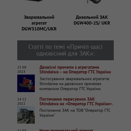
Зварювальний
Дизельний ЗАК
агрегат
DGW400-2S/ UKR
DGW310MC/UKR
Статті по темі «Причіп-шасі
одновісний для ЗАК»:
Двовісні причепи з агрегатами
22 08
Shindaiwa – на Оператор ГТС України
2023
Застосування зварювальних агрегатів
Shindaiwa на двовісних причепах
компанією Оператор ГТС України.
Постачання пересувних ЗАК
14 12
Shindaiwa на «Оператор ГТС України».
2022
Постачання ЗАК на ТОВ "Оператор ГТС
України"
Чому зварювальний агрегат
11 03