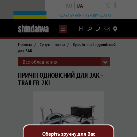
RU
UA
facebook
СЛАВА УКРАЇНІ! - ГЕРОЯМ СЛАВА!
Написати
Контакты
лист
Головна
/
Супутні товари
/
Причіп-шасі одновісний
для ЗАК
Все обладнання
ПРИЧІП ОДНОВІСНИЙ ДЛЯ ЗАК -
TRAILER 2KL
Оберіть зручну для Вас