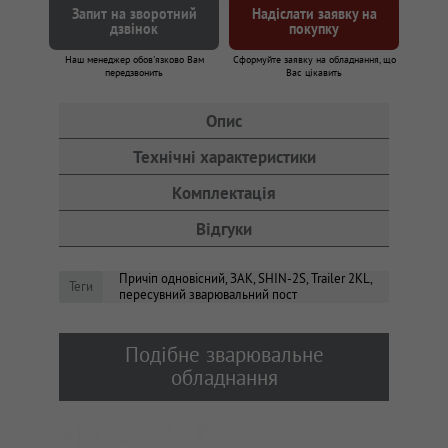
Запит на зворотний
Надіслати заявку на
дзвінок
покупку
Наш менеджер обов'язково Вам
Сформуйте заявку на обладнання, що
передзвонить
Вас цікавить
Опис
Технічні характеристики
Комплектація
Відгуки
Причіп одновісний, ЗАК, SHIN-2S, Trailer 2KL,
Теги
пересувний зварювальний пост
Подібне зварювальне
обладнання