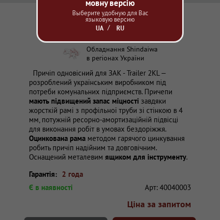
мовну версію
Выберите удобную для Вас
языковую версию
UA
RU
Обладнання
Shindaiwa
в регіонах України
Причіп одновісний для ЗАК - Trailer 2KL –
розроблений українським виробником під
потреби комунальних підприємств. Причепи
мають підвищений запас міцності
завдяки
жорсткій рамі з профільної труби зі стінкою в 4
мм, потужній ресорно-амортизаційній підвісці
для виконання робіт в умовах бездоріжжя.
Оцинкована рама
методом гарячого цинкування
робить причіп надійним та довговічним.
Оснащений металевим
ящиком для інструменту
.
Гарантія:
2 года
Є в наявності
Арт:
40040003
Ціна за запитом