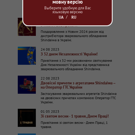
мовну версію
(зварювального генератора) – розміщення
основних деталей на схемах – роз'єми для
Выберите удобную для Вас
підключення.
языковую версию
UA
RU
30 12 2023
З Новим 2024 роком!
Поздоровлення з Новим 2024 роком від
дистриб'ютора зварювального обладнання
Shindaiwa в Україні.
24 08 2023
З 32 днем Незалежності України!
Привітання з 32-ми роковинами святкування
Дня Незалежності України від представника
зварювального обладнання Shindaiwa.
22 08 2023
Двовісні причепи з агрегатами Shindaiwa –
на Оператор ГТС України
Застосування зварювальних агрегатів Shindaiwa
на двовісних причепах компанією Оператор ГТС
України.
01 05 2023
Зі святом весни - 1 травня, Днем Праці!
Привітання зі святом весни - Днем Праці, 1
травня.