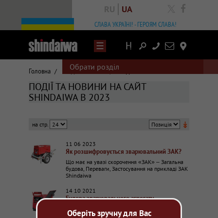
RU
UA
facebook
СЛАВА УКРАЇНІ! - ГЕРОЯМ СЛАВА!
Написати
Контакты
лист
Обрати розділ
Головна
/
Події та новини
/
Події та новини 2023
ПОДІЇ ТА НОВИНИ НА САЙТ
SHINDAIWA В 2023
↡
11 06 2023
Як розшифровується зварювальний ЗАК?
Що має на увазі скорочення «ЗАК» – Загальна
будова, Переваги, Застосування на прикладі ЗАК
Shindaiwa
14 10 2021
Будова зварювального агрегату
DGW400DMK
Оберіть зручну для Вас
Будова зварювального агрегату DGW400DMK