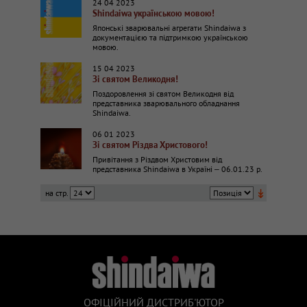
24 04 2023
Shindaiwa українською мовою!
Японські зварювальні агрегати Shindaiwa з
документацією та підтримкою українською
мовою.
15 04 2023
Зі святом Великодня!
Поздоровлення зі святом Великодня від
представника зварювального обладнання
Shindaiwa.
06 01 2023
Зі святом Різдва Христового!
Привітання з Різдвом Христовим від
представника Shindaiwa в Україні – 06.01.23 р.
↡
ОФІЦІЙНИЙ ДИСТРИБ'ЮТОР