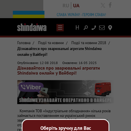
RU
UA
facebook
СЛАВА УКРАЇНІ! - ГЕРОЯМ СЛАВА!
Написати
Контакты
лист
Головна
/
Події та новини
/
Події та новини 2018
/
Дізнавайтеся про зварювальні агрегати Shindaiwa
онлайн у Вайбері!
Статті та огляди про зварювальне обладнання
Опубліковано: 12 08 2018
Оновлено: 16 05 2025
Shindaiwa в Україні, постачання зварювального обладнання з Японії
Дізнавайтеся про зварювальні агрегати
Тепер можна отримати інформацію про вартість або експлуатаційні да
Shindaiwa онлайн у Вайбері!
Компанія ТОВ «Індустріальне обладнання» кілька років
займається поставлянням на український ринок
зварювального устаткування. З 2017 року підприємство
отримало право представляти в Україні агрегати і
Оберіть зручну для Вас
генератори Shindaiwa.