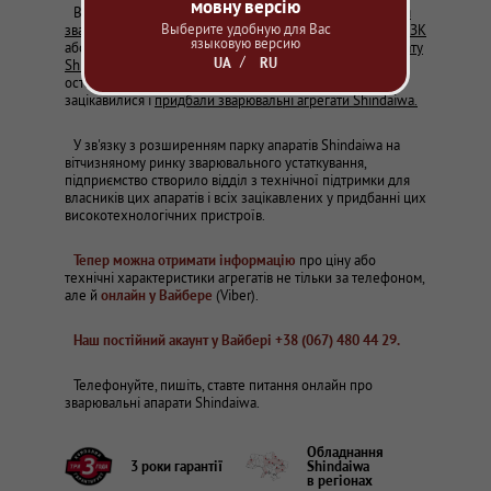
мовну версію
Внаслідок презентаційних заходів (див.
Випробування
Выберите удобную для Вас
зварювального агрегату SHINDAIWA на Єристівському ГЗК
языковую версию
або
Демонстрація і випробування зварювального агрегату
UA
RU
Shindaiwa на ПАТ "Укртрансгаз"
) та участі у
виставках,
за
останні 6-ть місяців багато вітчизняних підприємств
зацікавилися і
придбали зварювальні агрегати Shindaiwa.
У зв'язку з розширенням парку апаратів Shindaiwa на
вітчизняному ринку зварювального устаткування,
підприємство створило відділ з технічної підтримки для
власників цих апаратів і всіх зацікавлених у придбанні цих
високотехнологічних пристроїв.
Тепер можна отримати інформацію
про ціну або
технічні характеристики агрегатів не тільки за телефоном,
але й
онлайн у Вайбере
(Viber).
Наш постійний акаунт у Вайбері +38 (067) 480 44 29.
Телефонуйте, пишіть, ставте питання онлайн про
зварювальні апарати Shindaiwa.
Обладнання
3 роки гарантії
Shindaiwa
в регіонах