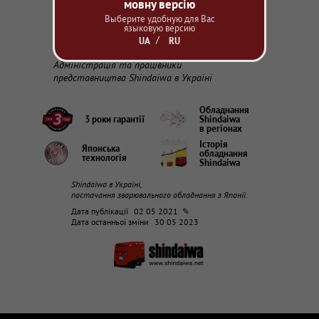
а Ваша домівка – наповнена добром,
мовну версію
щастям і благополуччям.
Выберите удобную для Вас
языковую версию
Усіх зі світлоносним Великоднем!
UA
RU
Адміністрація та працівники
представництва Shindaiwa в Україні
Обладнання
3 роки гарантії
Shindaiwa
в регіонах
Історія
Японська
обладнання
технологія
Shindaiwa
Shindaiwa в Україні,
постачання зварювального обладнання з Японії.
Дата публікації
02 05 2021 ✎
Дата останньої зміни
30 05 2023