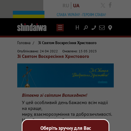
RU
UA
facebook
СЛАВА УКРАЇНІ! - ГЕРОЯМ СЛАВА!
Написати
Контакты
лист
Головна
/
Зі Святом Воскресіння Христового
Статті та огляди про зварювальне обладнання
Опубліковано: 24 04 2022
Оновлено: 15 05 2023
Shindaiwa в Україні, постачання зварювального обладнання з Японії
Зі Святом Воскресіння Христового
Вітання зі святом Воскресіння Христового від представника Shindaiwa
Вітаємо зі світлим Великоднем!
У цей особливий день бажаємо всім надії
на краще,
миру, взаєморозуміння та доброзичливості.
Нехай мирні дні та благополуччя
супроводжують Вас та Ваші сім'ї.
Оберіть зручну для Вас