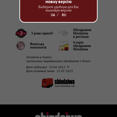
мовну версію
Зі Святом Воскресіння Христового!
Выберите удобную для Вас
языковую версию
Колектив офіційного представництва
UA
RU
зварювального обладнання Shindaiwa в Україні.
Обладнання
3 роки гарантії
Shindaiwa
в регіонах
Історія
Японська
обладнання
технологія
Shindaiwa
Shindaiwa в Україні,
постачання зварювального обладнання з Японії.
Дата публікації
24 04 2022 ✎
Дата останньої зміни
15 05 2023